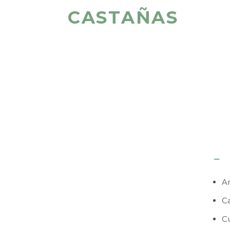
CASTAÑAS
A
C
C