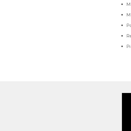
M
M
P
R
P